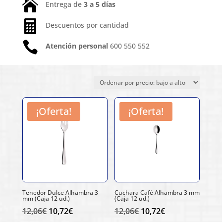

Entrega de
3 a 5 días

Descuentos por cantidad

Atención personal
600 550 552
Ordenado
Mostrando los 7 resultados
por
precio:
bajo
¡Oferta!
¡Oferta!
a
alto
Tenedor Dulce Alhambra 3
Cuchara Café Alhambra 3 mm
mm (Caja 12 ud.)
(Caja 12 ud.)
El
El
El
El
12,06
€
10,72
€
12,06
€
10,72
€