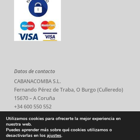
Datos de contacto
CABANACOMBA S.L.
Fernando Pérez de Traba, O Burgo (Culleredo)
15670 – A Coruña
+34 600 550 552
comercial@cabanacomba.com
Utilizamos cookies para ofrecerte la mejor experiencia en
nuestra web.
Puedes aprender más sobre qué cookies utilizamos o
Aviso Legal
–
Política Privacidad
–
Cookies
desactivarlas en los
ajustes
.