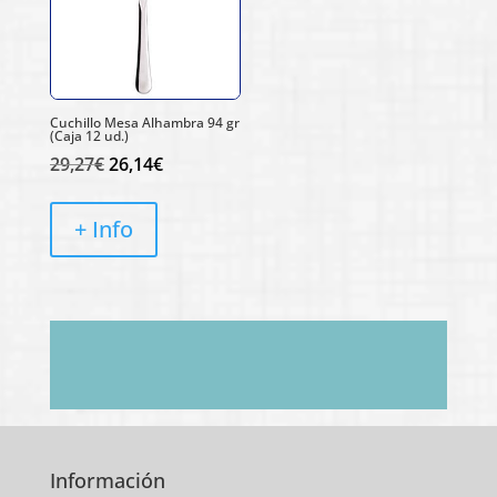
Cuchillo Mesa Alhambra 94 gr
(Caja 12 ud.)
El
El
29,27
€
26,14
€
precio
precio
original
actual
+ Info
era:
es:
29,27€.
26,14€.
Información