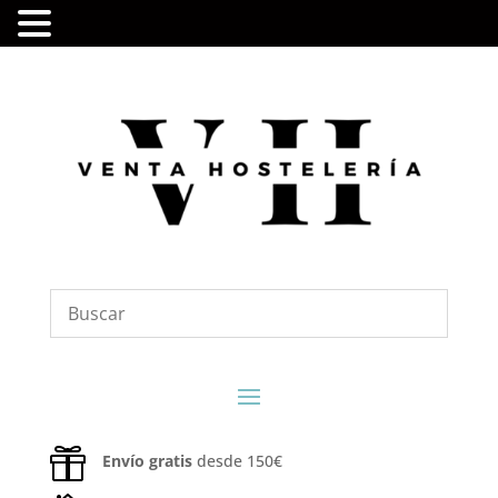

Envío gratis
desde 150€