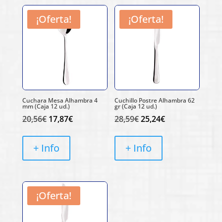
¡Oferta!
¡Oferta!
Cuchara Mesa Alhambra 4
Cuchillo Postre Alhambra 62
mm (Caja 12 ud.)
gr (Caja 12 ud.)
El
El
El
El
20,56
€
17,87
€
28,59
€
25,24
€
precio
precio
precio
precio
original
actual
original
actual
+ Info
+ Info
era:
es:
era:
es:
20,56€.
17,87€.
28,59€.
25,24€.
¡Oferta!