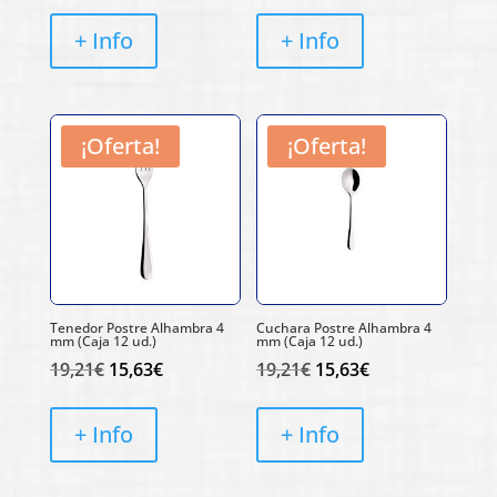
precio
precio
precio
precio
original
actual
original
actual
+ Info
+ Info
era:
es:
era:
es:
12,06€.
10,72€.
12,06€.
10,72€.
¡Oferta!
¡Oferta!
Tenedor Postre Alhambra 4
Cuchara Postre Alhambra 4
mm (Caja 12 ud.)
mm (Caja 12 ud.)
El
El
El
El
19,21
€
15,63
€
19,21
€
15,63
€
precio
precio
precio
precio
original
actual
original
actual
+ Info
+ Info
era:
es:
era:
es:
19,21€.
15,63€.
19,21€.
15,63€.