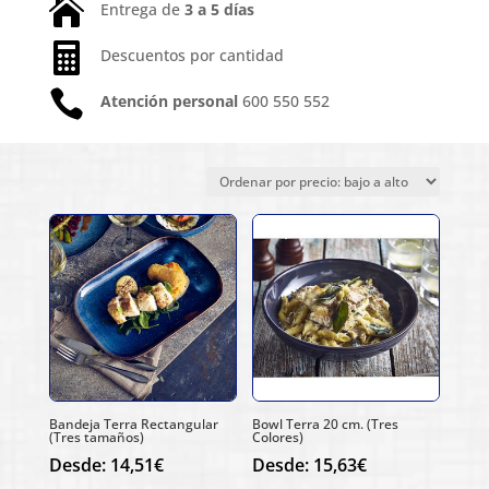

Entrega de
3 a 5 días

Descuentos por cantidad

Atención personal
600 550 552
Ordenado
Mostrando los 3 resultados
por
precio:
bajo
a
alto
Bandeja Terra Rectangular
Bowl Terra 20 cm. (Tres
(Tres tamaños)
Colores)
Desde:
14,51
€
Desde:
15,63
€