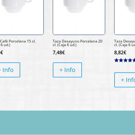
Café Porcelana 15 cl.
Taza Desayuno Porcelana 20
Taza Desay
 6 ud.)
cl. (Caja 6 ud.)
cl. (Caja 6 u
5
€
7,48
€
8,82
€
+ Info
+ Info
+ Inf