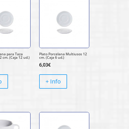
lana para Taza
Plato Porcelana Multiusos 12
 cm. (Caja 12 ud.)
cm. (Caja 6 ud.)
6,03
€
o
+ Info