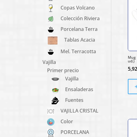
Copas Volcano
Colección Riviera
Porcelana Terra
Tablas Acacia
Mel. Terracotta
Mug P
ud.)
Vajilla
5,9
Primer precio
Vajilla
Ensaladeras
Fuentes
VAJILLA CRISTAL
Color
PORCELANA