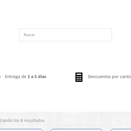


Entrega de
3 a 5 días
Descuentos por canti
Ordenado
rando los 8 resultados
por