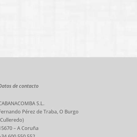
Datos de contacto
CABANACOMBA S.L.
Fernando Pérez de Traba, O Burgo
(Culleredo)
15670 – A Coruña
+34 600 550 552