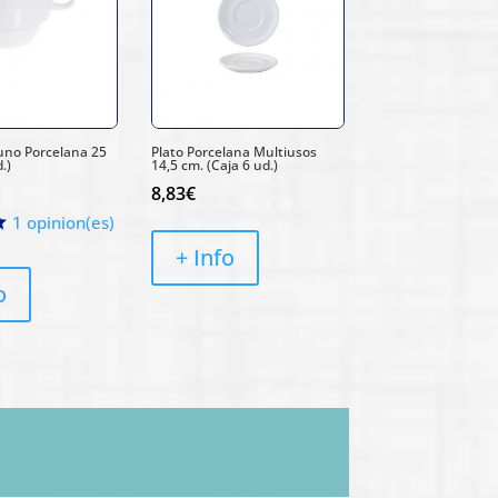
uno Porcelana 25
Plato Porcelana Multiusos
d.)
14,5 cm. (Caja 6 ud.)
8,83
€
1 opinion(es)
+ Info
o