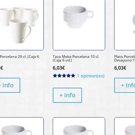
precio:
bajo
a
alto
orcelana 29 cl. (Caja 6
Taza Moka Porcelana 10 cl.
Plato Porce
(Caja 6 ud.)
Desayuno 12
2
€
6,03
€
6,03
€
1 opinion(es)
+ Info
+ Inf
+ Info