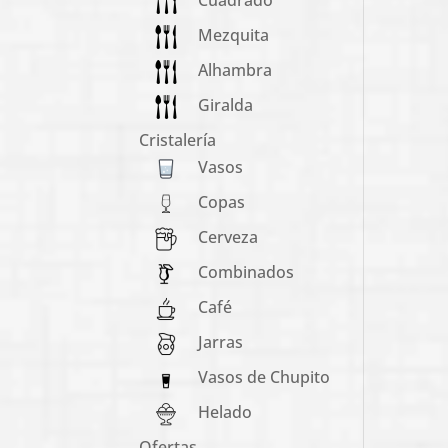
Mezquita
Alhambra
Giralda
Cristalería
Vasos
Copas
Cerveza
Combinados
Café
Jarras
Vasos de Chupito
Helado
Ofertas