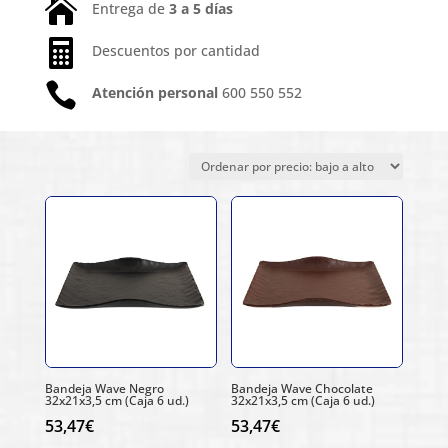

Entrega de
3 a 5 días

Descuentos por cantidad

Atención personal
600 550 552
Ordenado
Mostrando los 8 resultados
por
precio:
bajo
a
alto
Bandeja Wave Negro
Bandeja Wave Chocolate
32x21x3,5 cm (Caja 6 ud.)
32x21x3,5 cm (Caja 6 ud.)
53,47
€
53,47
€