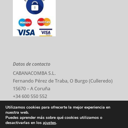
Datos de contacto
CABANACOMBA S.L.
Fernando Pérez de Traba, O Burgo (Culleredo)
15670 – A Coruña
+34 600 550 552
comercial@cabanacomba.com
Utilizamos cookies para ofrecerte la mejor experiencia en
nuestra web.
Puedes aprender más sobre qué cookies utilizamos o
Aviso Legal
–
Política Privacidad
–
Cookies
desactivarlas en los
ajustes
.