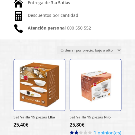

Entrega de
3 a 5 días

Descuentos por cantidad

Atención personal
600 550 552
Ordenado
Mostrando los 7 resultados
por
precio:
bajo
a
alto
Set Vajilla 19 piezas Elba
Set Vajilla 19 piezas Nilo
25,40
€
25,80
€
1 opinion(es)