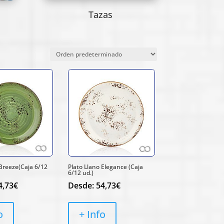
Tazas
 Breeze(Caja 6/12
Plato Llano Elegance (Caja
6/12 ud.)
4,73
€
Desde:
54,73
€
o
+ Info