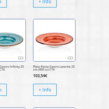
o
+ Info
Gastro Infinity 25
Plato Pasta Gastro Laterite 25
 CT6
cm (400 cc) CT6
103,54
€
o
+ Info