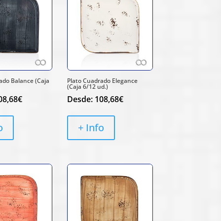
ado Balance (Caja
Plato Cuadrado Elegance
(Caja 6/12 ud.)
08,68
€
Desde:
108,68
€
o
+ Info