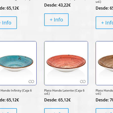
ud.)
Desde:
43,22
€
de:
65,12
€
Desde:
6
+ Info
+ Info
+ Inf
 Hondo Infinity (Caja 6
Plato Hondo Laterite (Caja 6
Plato Hondo
ud.)
ud.)
de:
65,12
€
Desde:
65,12
€
Desde:
7