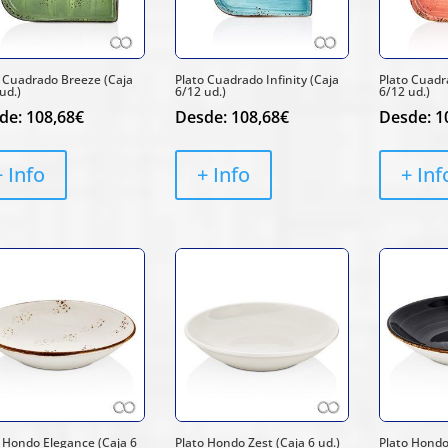
o Cuadrado Breeze (Caja
Plato Cuadrado Infinity (Caja
Plato Cuadr
ud.)
6/12 ud.)
6/12 ud.)
de:
108,68
€
Desde:
108,68
€
Desde:
1
+ Info
+ Info
+ Inf
 Hondo Elegance (Caja 6
Plato Hondo Zest (Caja 6 ud.)
Plato Hondo