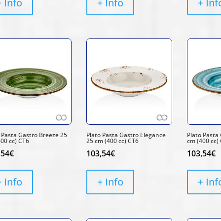
+ Info
+ Info
+ Inf
 Pasta Gastro Breeze 25
Plato Pasta Gastro Elegance
Plato Pasta 
00 cc) CT6
25 cm (400 cc) CT6
cm (400 cc)
,54
€
103,54
€
103,54
€
+ Info
+ Info
+ Inf