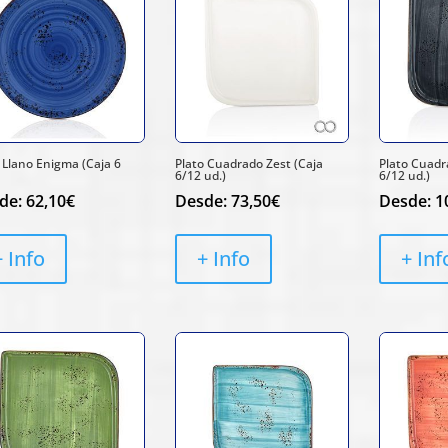
 Llano Enigma (Caja 6
Plato Cuadrado Zest (Caja
Plato Cuadr
6/12 ud.)
6/12 ud.)
de:
62,10
€
Desde:
73,50
€
Desde:
1
+ Info
+ Info
+ Inf