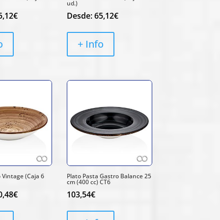
ud.)
5,12
€
Desde:
65,12
€
o
+ Info
 Vintage (Caja 6
Plato Pasta Gastro Balance 25
cm (400 cc) CT6
0,48
€
103,54
€