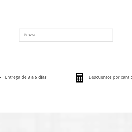


Entrega de
3 a 5 días
Descuentos por canti