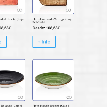
ado Laterite (Caja
Plato Cuadrado Vintage (Caja
6/12 ud.)
08,68
€
Desde:
108,68
€
o
+ Info
 Balance (Caja 6
Plato Hondo Breeze (Caja 6