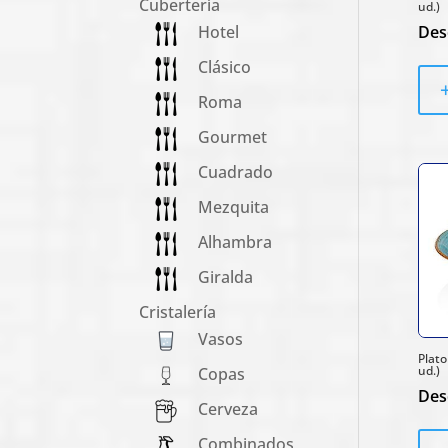
Cubertería
ud.)
Hotel
Des
Clásico
Roma
Gourmet
Cuadrado
Mezquita
Alhambra
Giralda
Cristalería
Vasos
Plato
ud.)
Copas
Des
Cerveza
Combinados