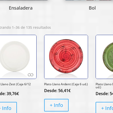
Ensaladera
Bol
rando 1–36 de 135 resultados
 Llano Zest (Caja 6/12
Plato Llano Ardent (Caja 6 ud.)
Plato Llano
ud.)
Desde:
56,41
€
de:
39,76
€
Desde:
5
+ Info
+ Info
+ Inf