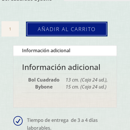
Bol
AÑADIR AL CARRITO
Cuadrado
Breeze
(Caja
Información adicional
24
ud.)
Información adicional
cantidad
Bol Cuadrado
13 cm. (Caja 24 ud.),
Bybone
15 cm. (Caja 24 ud.)
R
Tiempo de entrega de 3 a 4 días
laborables.