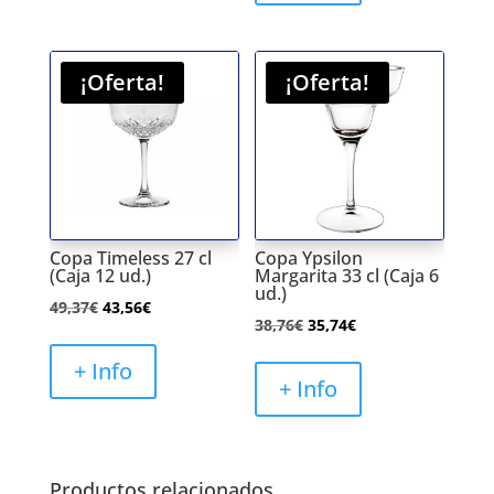
101,87€.
75,06€.
¡Oferta!
¡Oferta!
Copa Timeless 27 cl
Copa Ypsilon
(Caja 12 ud.)
Margarita 33 cl (Caja 6
ud.)
El
El
49,37
€
43,56
€
El
El
38,76
€
35,74
€
precio
precio
precio
precio
original
actual
+ Info
original
actual
+ Info
era:
es:
era:
es:
49,37€.
43,56€.
38,76€.
35,74€.
Productos relacionados