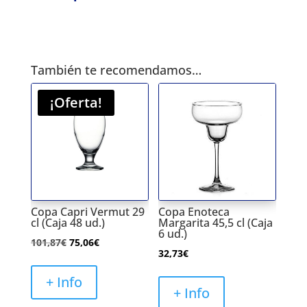
También te recomendamos…
¡Oferta!
Copa Capri Vermut 29
Copa Enoteca
cl (Caja 48 ud.)
Margarita 45,5 cl (Caja
6 ud.)
El
El
101,87
€
75,06
€
32,73
€
precio
precio
original
actual
+ Info
+ Info
era:
es: