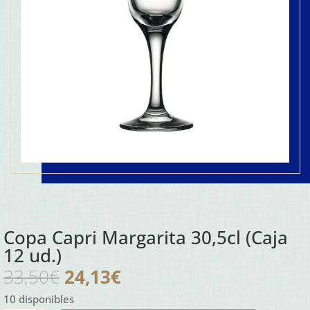
Copa Capri Margarita 30,5cl (Caja
12 ud.)
El
El
33,50
€
24,13
€
precio
precio
10 disponibles