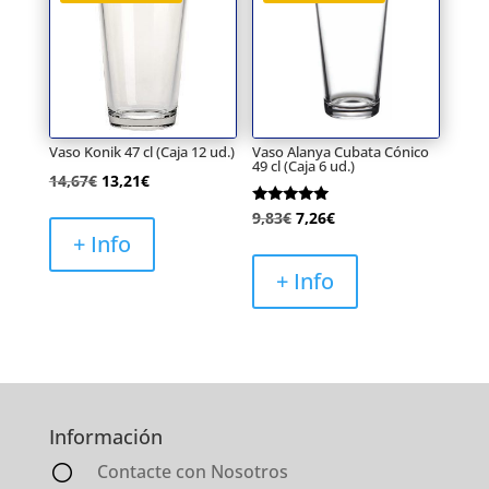
Vaso Konik 47 cl (Caja 12 ud.)
Vaso Alanya Cubata Cónico
49 cl (Caja 6 ud.)
El
El
14,67
€
13,21
€
precio
precio
Valorado
El
El
9,83
€
7,26
€
con
original
actual
+ Info
5.00
precio
precio
de 5
era:
es:
original
actual
+ Info
14,67€.
13,21€.
era:
es:
9,83€.
7,26€.
Información
Contacte con Nosotros