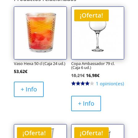
¡Oferta!
Vaso Hexa 50 cl (Caja 24 ud.)
Copa Ambassador 79 cl.
(Caja 6 ud.)
53,62
€
El
El
18,21
€
16,98
€
precio
precio
1 opinion(es)
+ Info
original
actual
era:
es:
+ Info
18,21€.
16,98€.
¡Oferta!
¡Oferta!