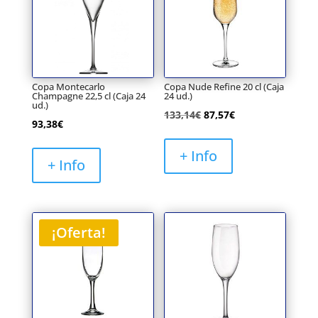
Copa Montecarlo
Copa Nude Refine 20 cl (Caja
Champagne 22,5 cl (Caja 24
24 ud.)
ud.)
El
El
133,14
€
87,57
€
93,38
€
precio
precio
original
actual
+ Info
+ Info
era:
es:
133,14€.
87,57€.
¡Oferta!