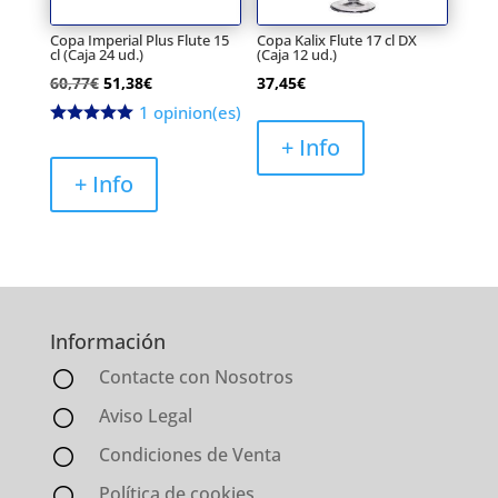
Copa Imperial Plus Flute 15
Copa Kalix Flute 17 cl DX
cl (Caja 24 ud.)
(Caja 12 ud.)
El
El
60,77
€
51,38
€
37,45
€
precio
precio
1 opinion(es)
original
actual
+ Info
era:
es:
+ Info
60,77€.
51,38€.
Información
Contacte con Nosotros
Aviso Legal
Condiciones de Venta
Política de cookies