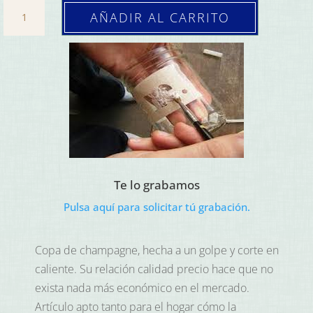
original
actual
Copa
AÑADIR AL CARRITO
era:
es:
Emperador
31,73€.
26,37€.
Flute
21,5
cl.
(Caja
24
ud.)
cantidad
Te lo grabamos
Pulsa aquí para solicitar tú grabación.
Copa de champagne, hecha a un golpe y corte en
caliente. Su relación calidad precio hace que no
exista nada más económico en el mercado.
Artículo apto tanto para el hogar cómo la