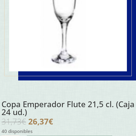
Copa Emperador Flute 21,5 cl. (Caja
24 ud.)
El
El
31,73
€
26,37
€
precio
precio
40 disponibles