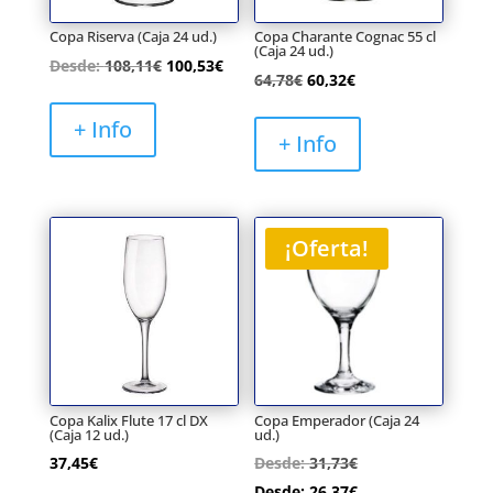
Copa Riserva (Caja 24 ud.)
Copa Charante Cognac 55 cl
(Caja 24 ud.)
Desde:
108,11
€
100,53
€
El
El
64,78
€
60,32
€
precio
precio
+ Info
original
actual
+ Info
era:
es:
64,78€.
60,32€.
¡Oferta!
Copa Kalix Flute 17 cl DX
Copa Emperador (Caja 24
(Caja 12 ud.)
ud.)
37,45
€
Desde:
31,73
€
Desde:
26,37
€