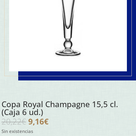
Copa Royal Champagne 15,5 cl.
(Caja 6 ud.)
El
El
20,22
€
9,16
€
precio
precio
Sin existencias