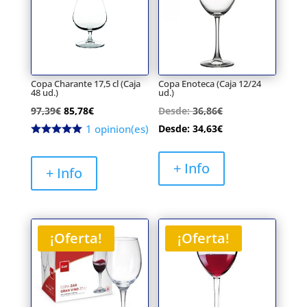
Copa Charante 17,5 cl (Caja
Copa Enoteca (Caja 12/24
48 ud.)
ud.)
El
El
97,39
€
85,78
€
Desde:
36,86
€
precio
precio
1 opinion(es)
Desde:
34,63
€
original
actual
era:
es:
+ Info
+ Info
97,39€.
85,78€.
¡Oferta!
¡Oferta!