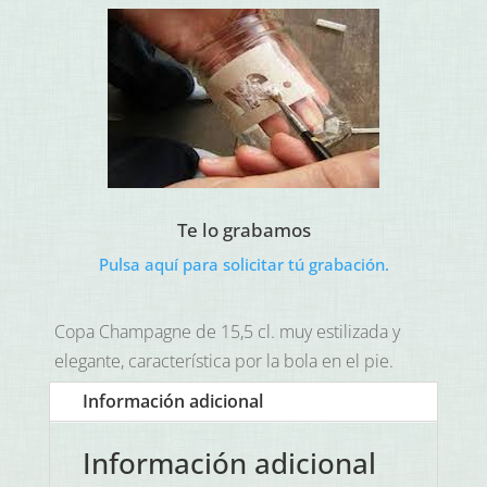
original
actual
era:
es:
20,22€.
9,16€.
Te lo grabamos
Pulsa aquí para solicitar tú grabación.
Copa Champagne de 15,5 cl. muy estilizada y
elegante, característica por la bola en el pie.
Información adicional
Información adicional