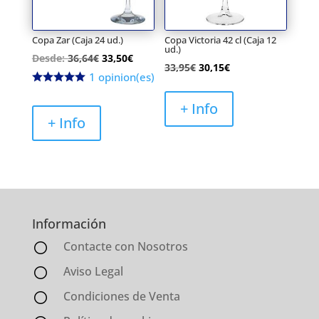
Copa Zar (Caja 24 ud.)
Copa Victoria 42 cl (Caja 12
ud.)
Desde:
36,64
€
33,50
€
El
El
33,95
€
30,15
€
1 opinion(es)
precio
precio
original
actual
+ Info
+ Info
era:
es:
33,95€.
30,15€.
Información
Contacte con Nosotros
Aviso Legal
Condiciones de Venta