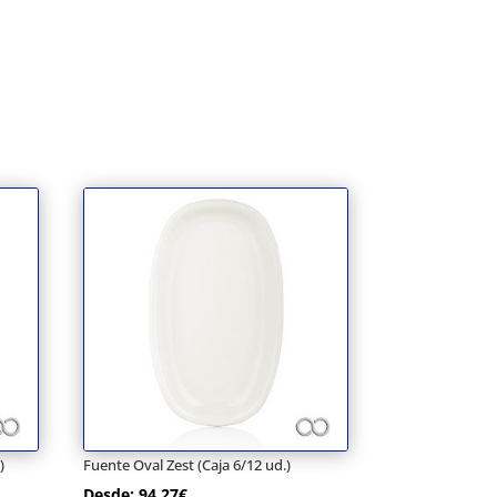
)
Fuente Oval Zest (Caja 6/12 ud.)
Desde:
94,27
€