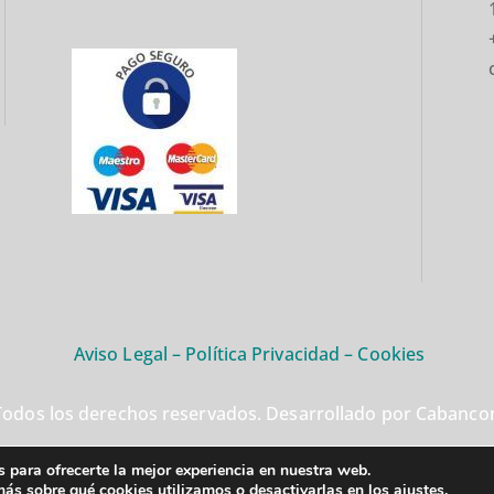
Aviso Legal
–
Política Privacidad
–
Cookies
odos los derechos reservados. Desarrollado por Cabancom
 para ofrecerte la mejor experiencia en nuestra web.
ás sobre qué cookies utilizamos o desactivarlas en los
ajustes
.