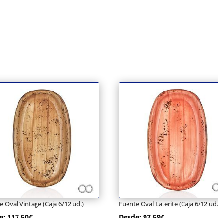
e Oval Vintage (Caja 6/12 ud.)
Fuente Oval Laterite (Caja 6/12 ud.
e:
117,50
€
Desde:
97,59
€