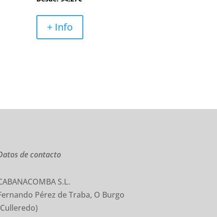
+ Info
Datos de contacto
CABANACOMBA S.L.
Fernando Pérez de Traba, O Burgo
(Culleredo)