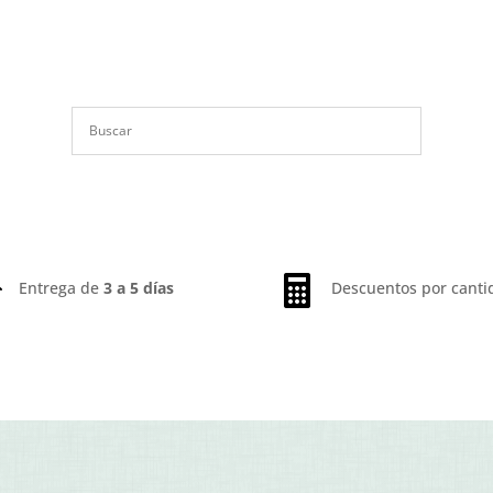


Entrega de
3 a 5 días
Descuentos por canti