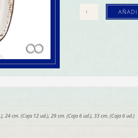
Fuente
AÑADI
Oval
Elegance
(Caja
6/12
ud.)
cantidad
), 24 cm. (Caja 12 ud.), 29 cm. (Caja 6 ud.), 33 cm. (Caja 6 ud.)