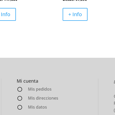
 Info
+ Info
Mi cuenta
Mis pedidos
Mis direcciones
Mis datos