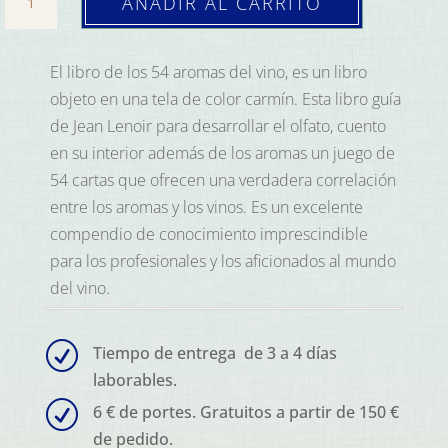
AÑADIR AL CARRITO
54
aromas
Vino
El libro de los 54 aromas del vino, es un libro
cantidad
objeto en una tela de color carmín. Esta libro guía
de Jean Lenoir para desarrollar el olfato, cuento
en su interior además de los aromas un juego de
54 cartas que ofrecen una verdadera correlación
entre los aromas y los vinos. Es un excelente
compendio de conocimiento imprescindible
para los profesionales y los aficionados al mundo
del vino.
R
Tiempo de entrega de 3 a 4 días
laborables.
R
6 € de portes. Gratuitos a partir de 150 €
de pedido.