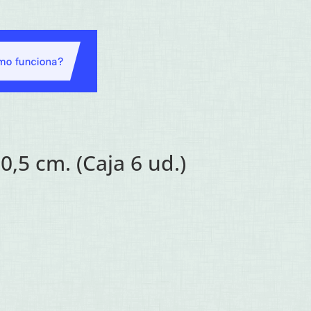
0,5 cm. (Caja 6 ud.)
recio
ctual
s:
8,48€.