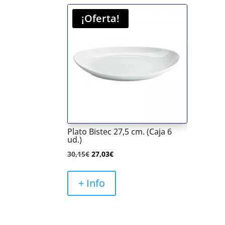
¡Oferta!
Plato Bistec 27,5 cm. (Caja 6
ud.)
El
El
30,15
€
27,03
€
precio
precio
original
actual
+ Info
era:
es:
30,15€.
27,03€.