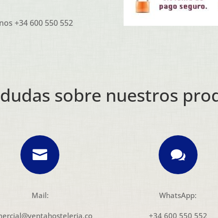
nos +34 600 550 552
 dudas sobre nuestros pro


Mail:
WhatsApp:
ercial@ventahosteleria.co
+34 600 550 552