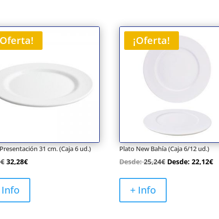
¡Oferta!
¡Oferta!
 Presentación 31 cm. (Caja 6 ud.)
Plato New Bahía (Caja 6/12 ud.)
El
El
0
€
32,28
€
Desde:
25,24
€
Desde:
22,12
€
precio
precio
original
actual
 Info
+ Info
era:
es:
39,10€.
32,28€.