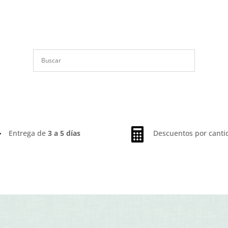


Entrega de
3 a 5 días
Descuentos por canti