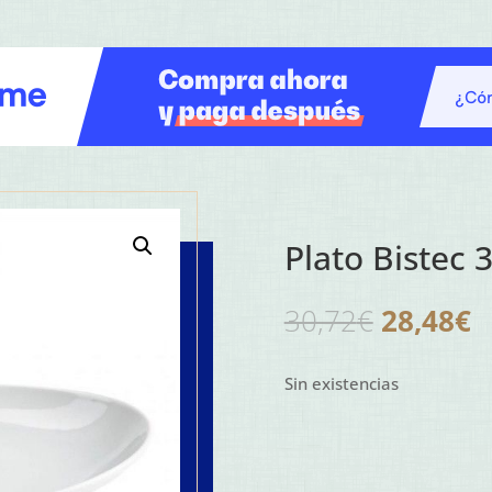
Plato Bistec 3
El
El
30,72
€
28,48
€
precio
p
original
a
Sin existencias
era:
e
30,72€.
2