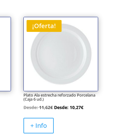
¡Oferta!
Plato Ala estrecha reforzado Porcelana
(Caja 6 ud.)
Desde:
11,62
€
Desde:
10,27
€
+ Info