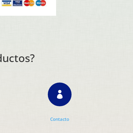
ductos?

Contacto