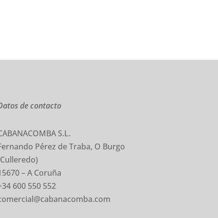
Datos de contacto
CABANACOMBA S.L.
Fernando Pérez de Traba, O Burgo
(Culleredo)
15670 – A Coruña
+34 600 550 552
comercial@cabanacomba.com