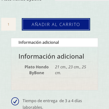
Plato
AÑADIR AL CARRITO
Hondo
Breeze
(Caja
Información adicional
6
ud.)
Información adicional
cantidad
Plato Hondo
21 cm., 23 cm., 25
ByBone
cm.
R
Tiempo de entrega de 3 a 4 días
laborables.