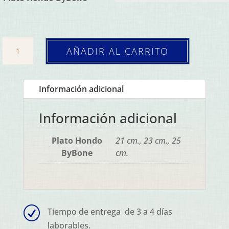
Plato
AÑADIR AL CARRITO
Hondo
Infinity
(Caja
Información adicional
6
ud.)
Información adicional
cantidad
Plato Hondo
21 cm., 23 cm., 25
ByBone
cm.
R
Tiempo de entrega de 3 a 4 días
laborables.