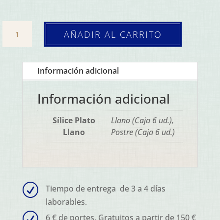
Plato
AÑADIR AL CARRITO
Omega
(Caja
6
Información adicional
ud.)
cantidad
Información adicional
Sílice Plato
Llano (Caja 6 ud.),
Llano
Postre (Caja 6 ud.)
R
Tiempo de entrega de 3 a 4 días
laborables.
R
6 € de portes. Gratuitos a partir de 150 €