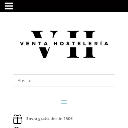

Envío gratis
desde 150€