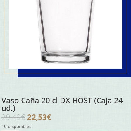
Vaso Caña 20 cl DX HOST (Caja 24
ud.)
El
El
29,49
€
22,53
€
precio
precio
10 disponibles