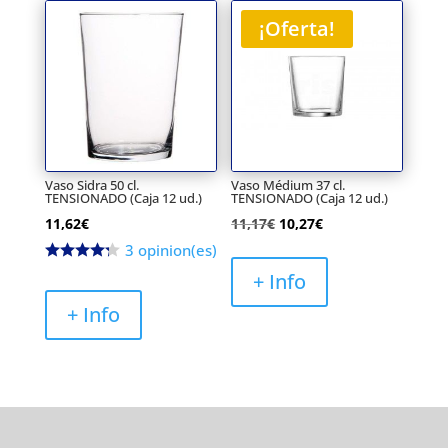
¡Oferta!
Vaso Sidra 50 cl.
Vaso Médium 37 cl.
TENSIONADO (Caja 12 ud.)
TENSIONADO (Caja 12 ud.)
El
El
11,62
€
11,17
€
10,27
€
precio
precio
3 opinion(es)
original
actual
+ Info
era:
es:
+ Info
11,17€.
10,27€.