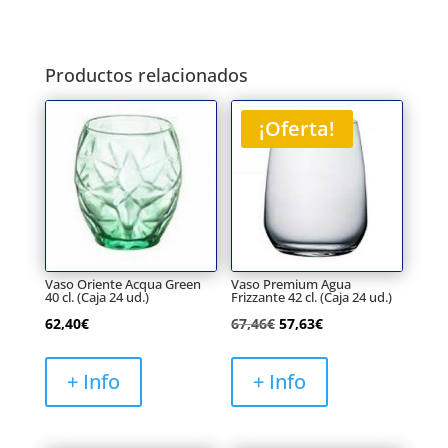
Productos relacionados
¡Oferta!
Vaso Oriente Acqua Green
Vaso Premium Agua
40 cl. (Caja 24 ud.)
Frizzante 42 cl. (Caja 24 ud.)
El
El
62,40
€
67,46
€
57,63
€
precio
precio
original
actual
+ Info
+ Info
era:
es:
67,46€.
57,63€.