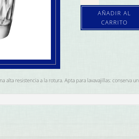
Diamont
Dof
AÑADIR AL
Trans.
CARRITO
39
cl.
(Caja
6
ud.)
cantidad
a alta resistencia a la rotura. Apta para lavavajillas: conserva u