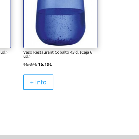
 ud.)
Vaso Restaurant Cobalto 43 cl. (Caja 6
ud.)
El
El
16,87
€
15,19
€
precio
precio
original
actual
+ Info
era:
es:
16,87€.
15,19€.