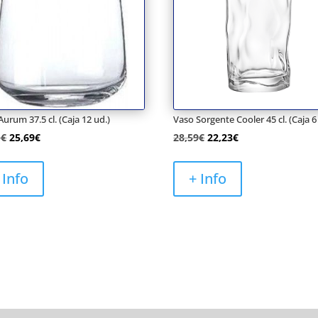
urum 37.5 cl. (Caja 12 ud.)
Vaso Sorgente Cooler 45 cl. (Caja 6
El
El
El
El
1
€
25,69
€
28,59
€
22,23
€
precio
precio
precio
precio
original
actual
original
actual
 Info
+ Info
era:
es:
era:
es:
29,11€.
25,69€.
28,59€.
22,23€.