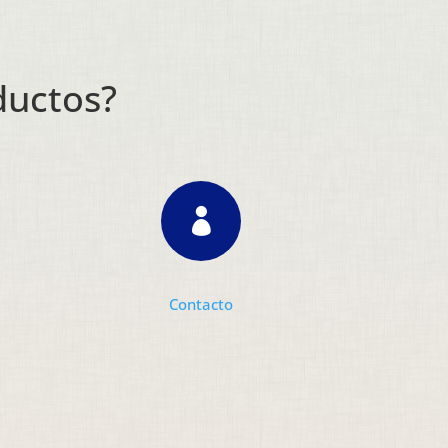
ductos?

Contacto