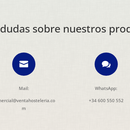
 dudas sobre nuestros pro


Mail:
WhatsApp:
ercial@ventahosteleria.co
+34 600 550 552
m