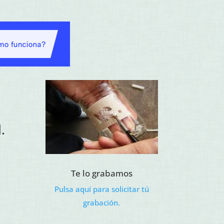
.
Te lo grabamos
ecio
Pulsa aquí para solicitar tú
ual
grabación.
72€.