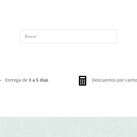


Entrega de
3 a 5 días
Descuentos por canti