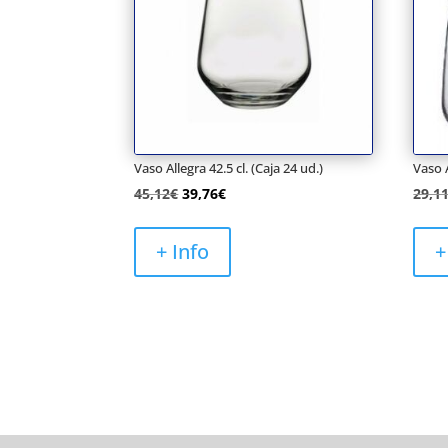
Vaso Allegra 42.5 cl. (Caja 24 ud.)
Vaso A
El
El
45,12
€
39,76
€
29,1
precio
precio
original
actual
+ Info
+
era:
es:
45,12€.
39,76€.