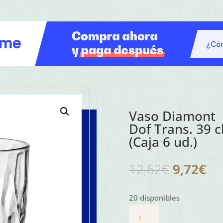
Vaso Diamont
Dof Trans. 39 cl
(Caja 6 ud.)
El
El
12,62
€
9,72
€
precio
pr
original
act
20 disponibles
era:
es:
Vaso
12,62€.
9,