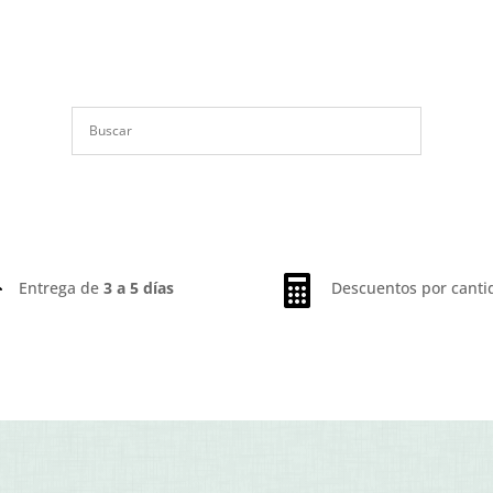


Entrega de
3 a 5 días
Descuentos por canti