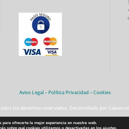
Aviso Legal
–
Política Privacidad
–
Cookies
odos los derechos reservados. Desarrollado por Cabancom
 para ofrecerte la mejor experiencia en nuestra web.
ás sobre qué cookies utilizamos o desactivarlas en los
ajustes
.