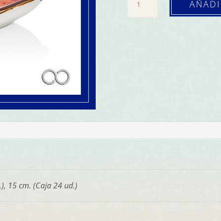
AÑADI
Cuadrado
Laterite
(Caja
24
ud.)
cantidad
), 15 cm. (Caja 24 ud.)