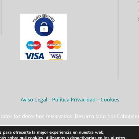
Aviso Legal
–
Política Privacidad
–
Cookies
odos los derechos reservados. Desarrollado por Cabancom
 para ofrecerte la mejor experiencia en nuestra web.
ás sobre qué cookies utilizamos o desactivarlas en los
ajustes
.