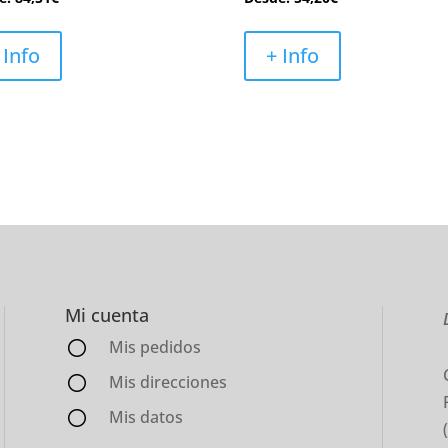
 Info
+ Info
Mi cuenta
Mis pedidos
Mis direcciones
Mis datos