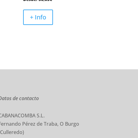
+ Info
Datos de contacto
CABANACOMBA S.L.
Fernando Pérez de Traba, O Burgo
(Culleredo)