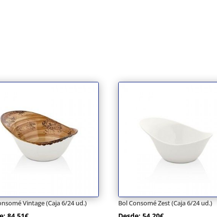
onsomé Vintage (Caja 6/24 ud.)
Bol Consomé Zest (Caja 6/24 ud.)
e:
84,51
€
Desde:
54,20
€