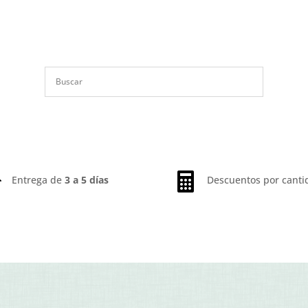


Entrega de
3 a 5 días
Descuentos por canti