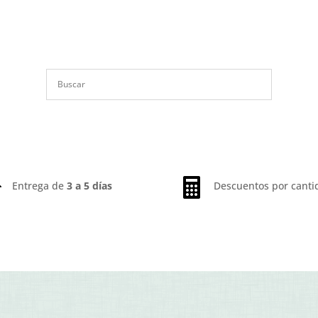


Entrega de
3 a 5 días
Descuentos por canti