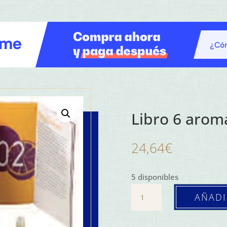
Libro 6 arom
24,64
€
5 disponibles
Libro
AÑADI
6
aromas