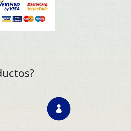
ductos?
