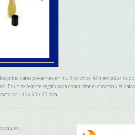
ABC
del
Vino
cantidad
 los principales presentes en muchos vinos. Al memorizarlos pod
ón. Es un excelente regalo para conquistar el corazón y el palad
ormato de 133 x 90 x 25 mm.
borables.