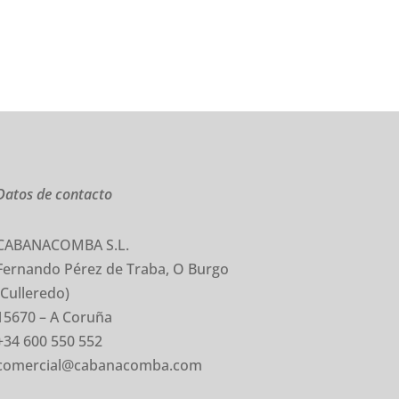
Datos de contacto
CABANACOMBA S.L.
Fernando Pérez de Traba, O Burgo
(Culleredo)
15670 – A Coruña
+34 600 550 552
comercial@cabanacomba.com