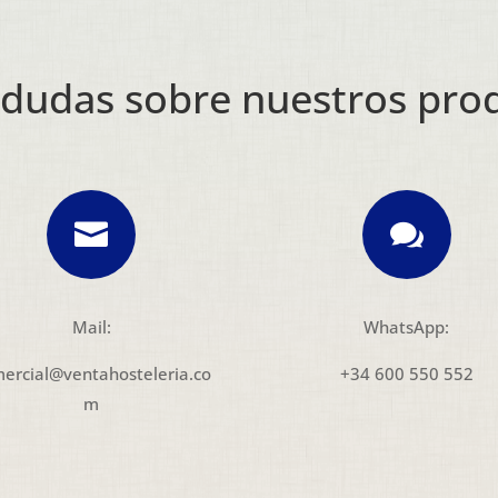
 dudas sobre nuestros pro


Mail:
WhatsApp:
ercial@ventahosteleria.co
+34 600 550 552
m