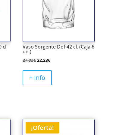
 cl.
Vaso Sorgente Dof 42 cl. (Caja 6
ud.)
El
El
27,93
€
22,23
€
precio
precio
original
actual
+ Info
era:
es:
27,93€.
22,23€.
¡Oferta!