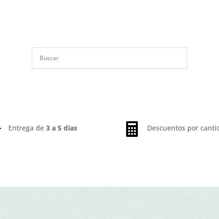


Entrega de
3 a 5 días
Descuentos por canti