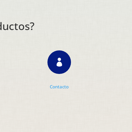
ductos?

Contacto