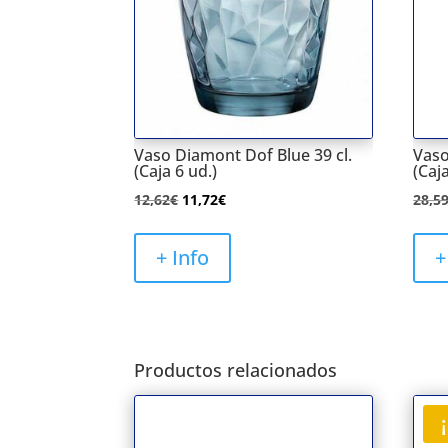
Vaso Diamont Dof Blue 39 cl.
Vaso
(Caja 6 ud.)
(Caja
El
El
12,62
€
11,72
€
28,5
precio
precio
original
actual
+ Info
+
era:
es:
12,62€.
11,72€.
Productos relacionados