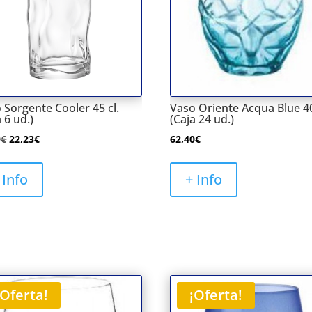
 Sorgente Cooler 45 cl.
Vaso Oriente Acqua Blue 40
 6 ud.)
(Caja 24 ud.)
El
El
9
€
22,23
€
62,40
€
precio
precio
original
actual
 Info
+ Info
era:
es:
28,59€.
22,23€.
¡Oferta!
¡Oferta!