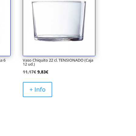
ja 6
Vaso Chiquito 22 cl. TENSIONADO (Caja
12 ud.)
El
El
11,17
€
9,83
€
precio
precio
original
actual
+ Info
era:
es:
11,17€.
9,83€.