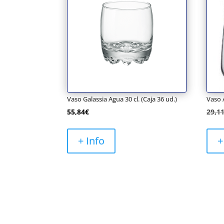
Vaso Galassia Agua 30 cl. (Caja 36 ud.)
Vaso A
55,84
€
29,1
+ Info
+