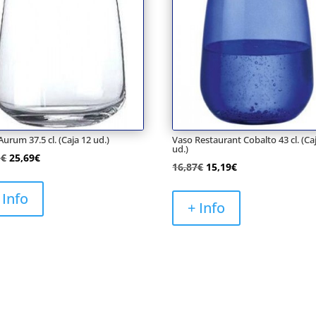
urum 37.5 cl. (Caja 12 ud.)
Vaso Restaurant Cobalto 43 cl. (Ca
ud.)
El
El
1
€
25,69
€
El
El
16,87
€
15,19
€
precio
precio
precio
precio
original
actual
 Info
original
actual
+ Info
era:
es:
era:
es:
29,11€.
25,69€.
16,87€.
15,19€.